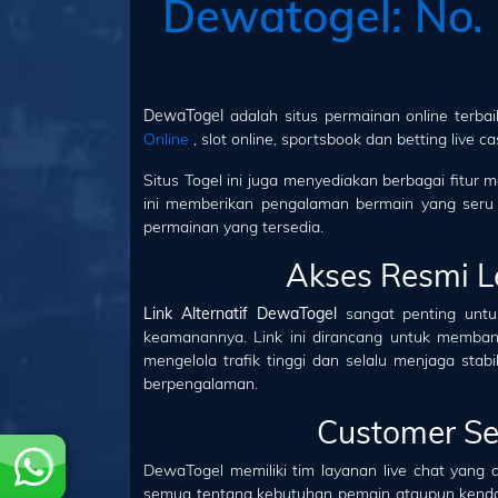
Dewatogel: No. 
DewaTogel
adalah situs permainan online terba
Online
, slot online, sportsbook dan betting live 
Situs Togel ini juga menyediakan berbagai fitu
ini memberikan pengalaman bermain yang seru m
permainan yang tersedia.
Akses Resmi Le
Link Alternatif DewaTogel
sangat penting untuk
keamanannya. Link ini dirancang untuk memba
mengelola trafik tinggi dan selalu menjaga stabil
berpengalaman.
Customer Ser
DewaTogel memiliki tim layanan live chat yang 
semua tentang kebutuhan pemain ataupun kendala