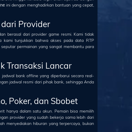
ine
ini dengan menghadirkan bantuan yang cepat,
dari Provider
dan berasal dari provider game resmi. Kami tidak
una kami tunjukkan bahwa akses pada data RTP
n seputar permainan yang sangat membantu para
k Transaksi Lancar
adwal bank offline yang diperbarui secara real-
engan jadwal resmi dari pihak bank, sehingga Anda
o, Poker, dan Sbobet
orit hanya dalam satu akun. Pemain bisa memilih
engan provider yang sudah bekerja sama lebih dari
lah menyediakan hiburan yang terpercaya, bukan