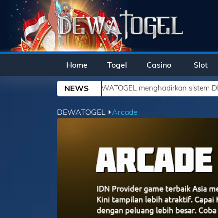
Home
Togel
Casino
Slot
DEWATOGEL menghadirkan sistem DEPOSIT YANG 
NEWS
DEWATOGEL ⏵
Arcade