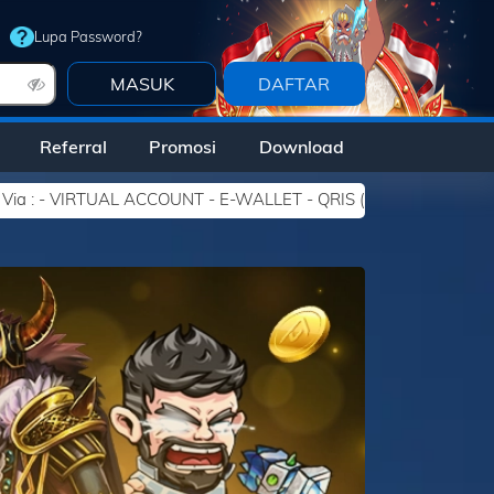
Lupa Password?
DAFTAR
Referral
Promosi
Download
ACCOUNT - E-WALLET - QRIS (SCAN BARCODE). Link Alternatif DE